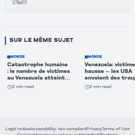
Twitter
LinkedIn
Email
SUR LE MÊME SUJET
MONDE
MONDE
Catastrophe humaine
Venezuela: victime
: le nombre de victimes
hausse — les USA
au Venezuela atteint
envoient des trou
920
après le séisme
2
min read
2
min read
dévastateur!
Legal notice
Accessibility: not compliant
Privacy
Terms of Use