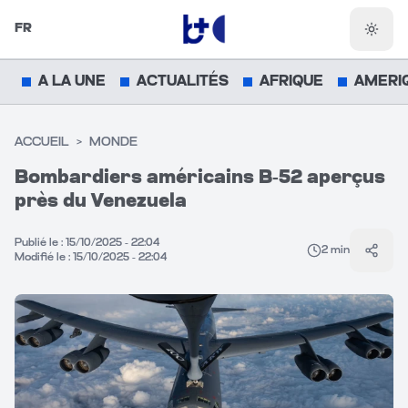
FR
Chang
A LA UNE
ACTUALITÉS
AFRIQUE
AMERI
ACCUEIL
>
MONDE
Bombardiers américains B-52 aperçus
près du Venezuela
Publié le :
15/10/2025 - 22:04
2
min
Parta
Modifié le :
15/10/2025 - 22:04