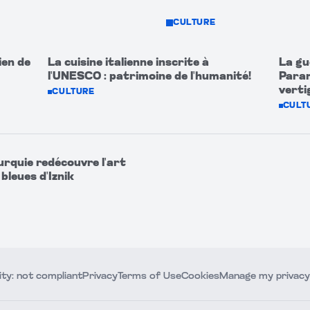
CULTURE
ien de
La cuisine italienne inscrite à
La gu
l'UNESCO : patrimoine de l'humanité!
Param
verti
CULTURE
CULT
 Turquie redécouvre l'art
bleues d'Iznik
ity: not compliant
Privacy
Terms of Use
Cookies
Manage my privacy