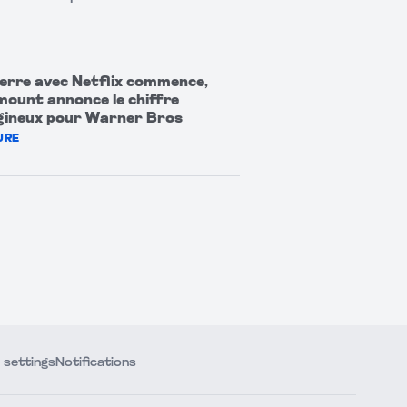
erre avec Netflix commence,
ount annonce le chiffre
gineux pour Warner Bros
URE
 settings
Notifications