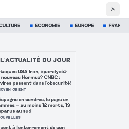
Changer
CULTURE
ECONOMIE
EUROPE
FRANCE
L'ACTUALITÉ DU JOUR
taques USA-Iran, «paralysé»
 nouveau Hormuz? CNBC :
vires passent dans l'obscurité!
OYEN-ORIENT
Espagne en cendres, le pays en
ammes — au moins 12 morts, 19
sparus au sud
NOUVELLES
sent à l'enterrement de son