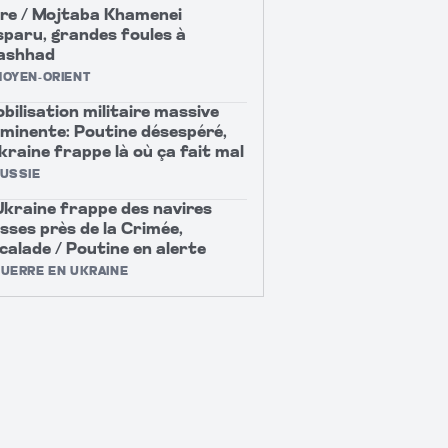
re / Mojtaba Khamenei
sparu, grandes foules à
ashhad
OYEN-ORIENT
bilisation militaire massive
minente: Poutine désespéré,
Ukraine frappe là où ça fait mal
USSIE
Ukraine frappe des navires
sses près de la Crimée,
calade / Poutine en alerte
UERRE EN UKRAINE