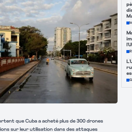
pè
di
M
M
Mo
im
l'
R
L'
ru
es
G
ortent que Cuba a acheté plus de 300 drones
ions sur leur utilisation dans des attaques