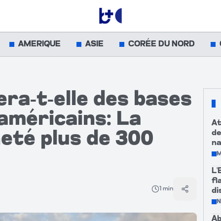
AMERIQUE
ASIE
CORÉE DU NORD
ra-t-elle des bases
américains: La
At
de
eté plus de 300
na
M
L'
fl
1
min
di
Partager
Ab