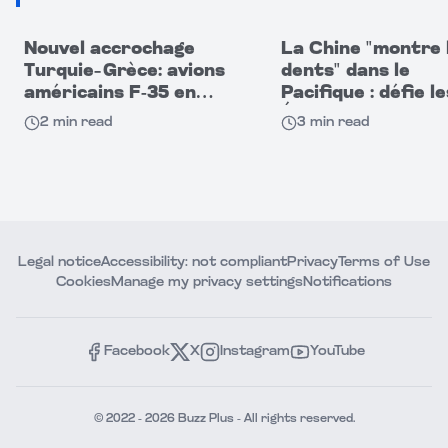
Nouvel accrochage
La Chine "montre 
Turquie–Grèce: avions
dents" dans le
américains F-35 en
Pacifique : défie le
cause
États-Unis par se
2
min read
3
min read
capacités militaire
Legal notice
Accessibility: not compliant
Privacy
Terms of Use
Cookies
Manage my privacy settings
Notifications
Facebook
X
Instagram
YouTube
© 2022 - 2026 Buzz Plus - All rights reserved.