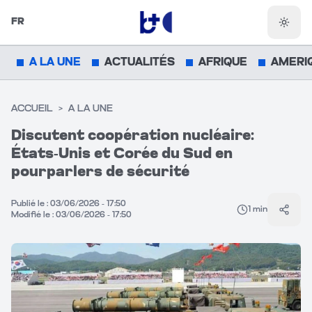
FR
Chang
A LA UNE
ACTUALITÉS
AFRIQUE
AMERI
ACCUEIL
>
A LA UNE
Discutent coopération nucléaire:
États-Unis et Corée du Sud en
pourparlers de sécurité
Publié le :
03/06/2026 - 17:50
1
min
Parta
Modifié le :
03/06/2026 - 17:50