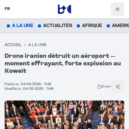
FR
Chang
A LA UNE
ACTUALITÉS
AFRIQUE
AMERI
ACCUEIL
>
A LA UNE
Drone iranien détruit un aéroport —
moment effrayant, forte explosion au
Koweït
Publié le :
04/06/2026 - 11:48
2
min
Parta
Modifié le :
04/06/2026 - 11:48