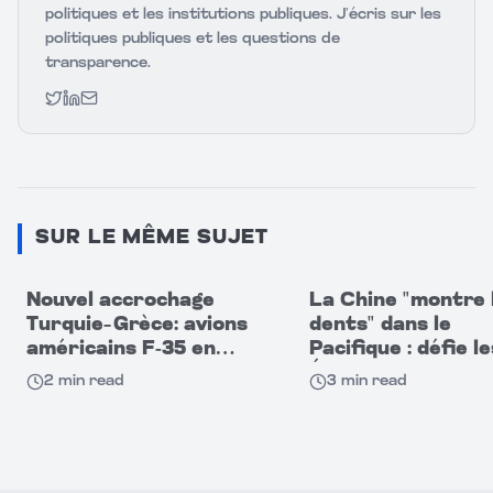
politiques et les institutions publiques. J’écris sur les
politiques publiques et les questions de
transparence.
Twitter
LinkedIn
Email
SUR LE MÊME SUJET
Nouvel accrochage
La Chine "montre 
Turquie–Grèce: avions
dents" dans le
américains F-35 en
Pacifique : défie le
cause
États-Unis par se
2
min read
3
min read
capacités militaire