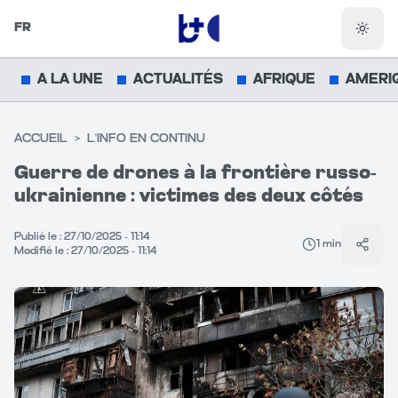
FR
Chang
A LA UNE
ACTUALITÉS
AFRIQUE
AMERI
ACCUEIL
>
L'INFO EN CONTINU
Guerre de drones à la frontière russo-
ukrainienne : victimes des deux côtés
Publié le :
27/10/2025 - 11:14
1
min
Parta
Modifié le :
27/10/2025 - 11:14