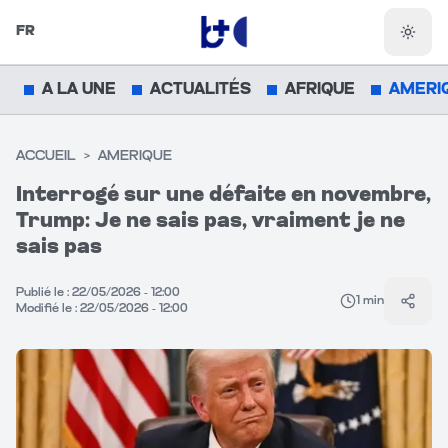
FR
Chang
A LA UNE
ACTUALITÉS
AFRIQUE
AMERI
ACCUEIL
>
AMERIQUE
Interrogé sur une défaite en novembre,
Trump: Je ne sais pas, vraiment je ne
sais pas
Publié le :
22/05/2026 - 12:00
1
min
Parta
Modifié le :
22/05/2026 - 12:00