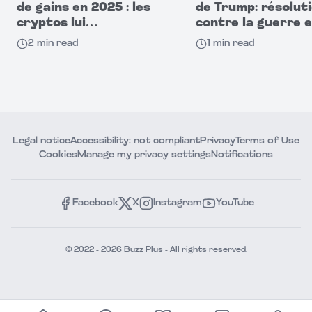
de gains en 2025 : les
de Trump: résolut
cryptos lui
contre la guerre 
rapportent des
Iran, non
2
min read
1
min read
revenus colossaux
contraignante
Legal notice
Accessibility: not compliant
Privacy
Terms of Use
Cookies
Manage my privacy settings
Notifications
Facebook
X
Instagram
YouTube
© 2022 - 2026 Buzz Plus - All rights reserved.