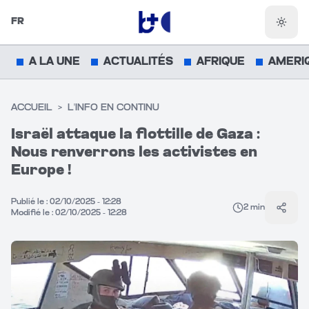
FR
Chang
A LA UNE
ACTUALITÉS
AFRIQUE
AMERI
ACCUEIL
>
L'INFO EN CONTINU
Israël attaque la flottille de Gaza :
Nous renverrons les activistes en
Europe !
Publié le :
02/10/2025 - 12:28
2
min
Parta
Modifié le :
02/10/2025 - 12:28