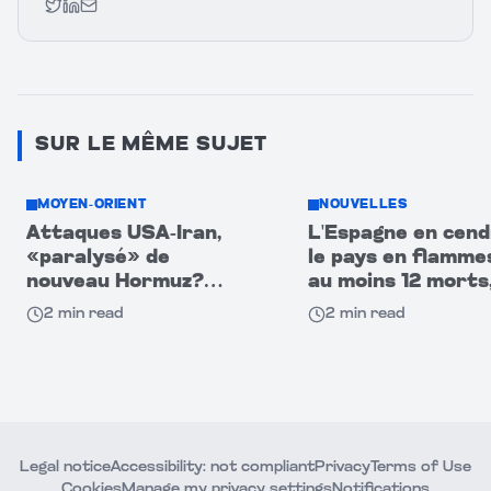
Twitter
LinkedIn
Email
SUR LE MÊME SUJET
MOYEN-ORIENT
NOUVELLES
Attaques USA-Iran,
L'Espagne en cend
«paralysé» de
le pays en flamme
nouveau Hormuz?
au moins 12 morts,
CNBC : navires
disparus au sud
2
min read
2
min read
passent dans
l'obscurité!
Legal notice
Accessibility: not compliant
Privacy
Terms of Use
Cookies
Manage my privacy settings
Notifications