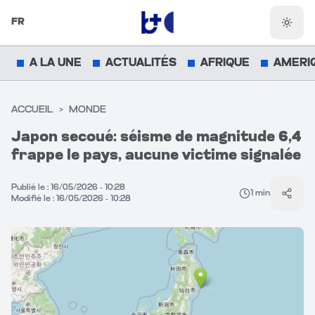
FR
Chang
A LA UNE
ACTUALITÉS
AFRIQUE
AMERI
ACCUEIL
>
MONDE
Japon secoué: séisme de magnitude 6,4
frappe le pays, aucune victime signalée
Publié le :
16/05/2026 - 10:28
1
min
Parta
Modifié le :
16/05/2026 - 10:28