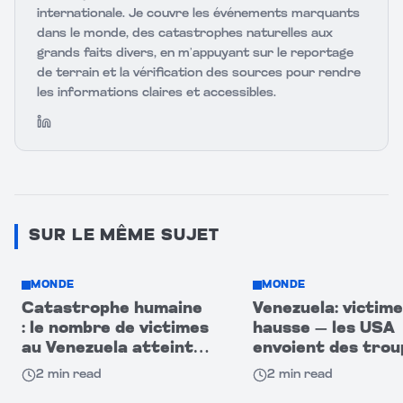
internationale. Je couvre les événements marquants
dans le monde, des catastrophes naturelles aux
grands faits divers, en m’appuyant sur le reportage
de terrain et la vérification des sources pour rendre
les informations claires et accessibles.
LinkedIn
SUR LE MÊME SUJET
MONDE
MONDE
Catastrophe humaine
Venezuela: victime
: le nombre de victimes
hausse — les USA
au Venezuela atteint
envoient des trou
920
après le séisme
2
min read
2
min read
dévastateur!