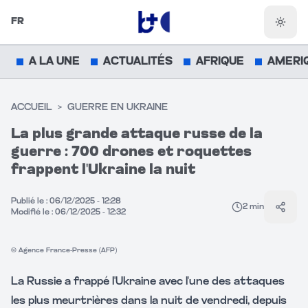
FR
Chang
A LA UNE
ACTUALITÉS
AFRIQUE
AMERI
ACCUEIL
>
GUERRE EN UKRAINE
La plus grande attaque russe de la
guerre : 700 drones et roquettes
Vidéo muette
frappent l'Ukraine la nuit
CLIQUEZ POUR ACTIVER LE SON
Publié le :
06/12/2025 - 12:28
2
min
Parta
Modifié le :
06/12/2025 - 12:32
© Agence France-Presse (AFP)
La Russie a frappé l'Ukraine avec l'une des attaques
les plus meurtrières dans la nuit de vendredi, depuis