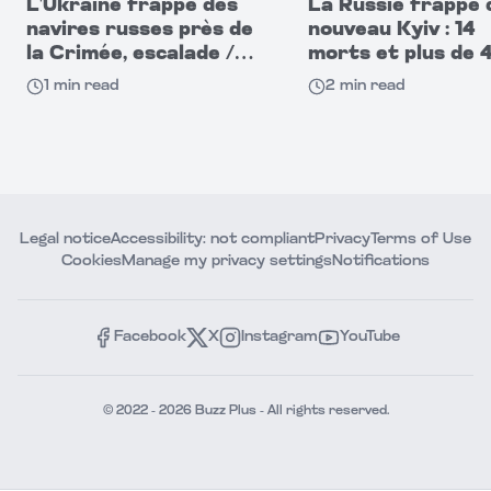
L'Ukraine frappe des
La Russie frappe 
navires russes près de
nouveau Kyiv : 14
la Crimée, escalade /
morts et plus de 
Poutine en alerte
blessés
1
min read
2
min read
Legal notice
Accessibility: not compliant
Privacy
Terms of Use
Cookies
Manage my privacy settings
Notifications
Facebook
X
Instagram
YouTube
© 2022 - 2026 Buzz Plus - All rights reserved.