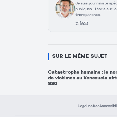
Je suis journaliste spéc
publiques. J’écris sur l
transparence.
Twitter
LinkedIn
Email
SUR LE MÊME SUJET
Catastrophe humaine : le n
de victimes au Venezuela att
920
Legal notice
Accessibil