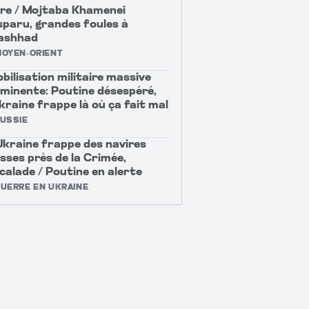
re / Mojtaba Khamenei
sparu, grandes foules à
ashhad
OYEN-ORIENT
bilisation militaire massive
minente: Poutine désespéré,
Ukraine frappe là où ça fait mal
USSIE
Ukraine frappe des navires
sses près de la Crimée,
calade / Poutine en alerte
UERRE EN UKRAINE