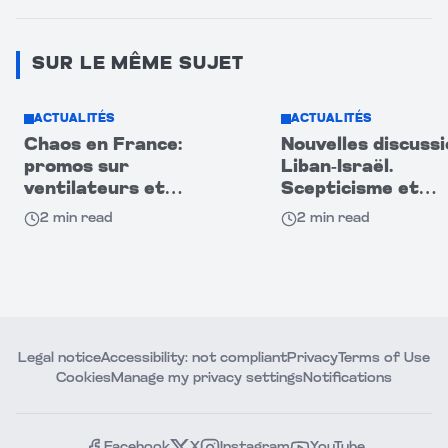
SUR LE MÊME SUJET
ACTUALITÉS
ACTUALITÉS
Chaos en France:
Nouvelles discuss
promos sur
Liban-Israël.
ventilateurs et
Scepticisme et
climatiseurs
méfiance entre le
2
min read
2
min read
provoquent heurts
deux camps
entre acheteurs
Legal notice
Accessibility: not compliant
Privacy
Terms of Use
Cookies
Manage my privacy settings
Notifications
Facebook
X
Instagram
YouTube