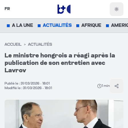
FR
Chang
A LA UNE
ACTUALITÉS
AFRIQUE
AMERI
ACCUEIL
>
ACTUALITÉS
Le ministre hongrois a réagi après la
publication de son entretien avec
Lavrov
Publié le :
31/03/2026 - 18:01
1
min
Parta
Modifié le :
31/03/2026 - 18:01