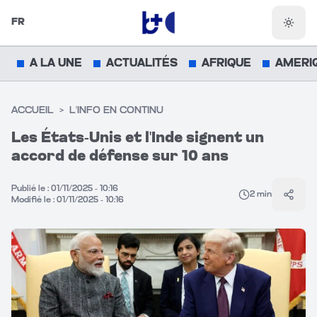
FR
Chang
A LA UNE
ACTUALITÉS
AFRIQUE
AMERI
ACCUEIL
>
L'INFO EN CONTINU
Les États-Unis et l'Inde signent un
accord de défense sur 10 ans
Publié le :
01/11/2025 - 10:16
2
min
Parta
Modifié le :
01/11/2025 - 10:16