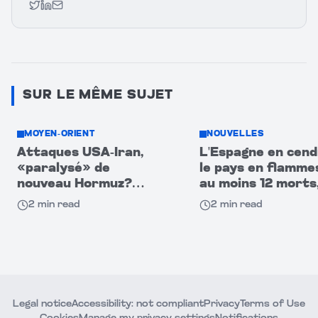
Twitter
LinkedIn
Email
SUR LE MÊME SUJET
MOYEN-ORIENT
NOUVELLES
Attaques USA-Iran,
L'Espagne en cend
«paralysé» de
le pays en flamme
nouveau Hormuz?
au moins 12 morts,
CNBC : navires
disparus au sud
2
min read
2
min read
passent dans
l'obscurité!
Legal notice
Accessibility: not compliant
Privacy
Terms of Use