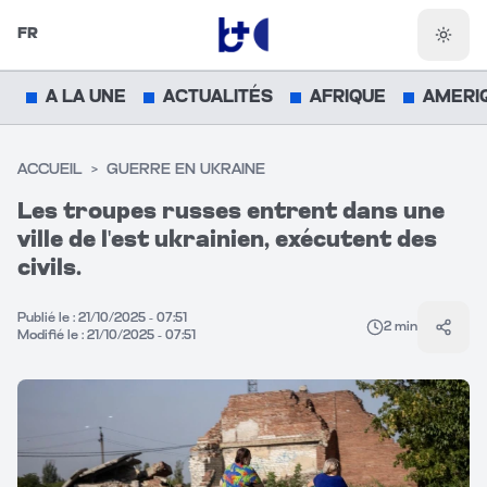
FR
Chang
A LA UNE
ACTUALITÉS
AFRIQUE
AMERI
ACCUEIL
>
GUERRE EN UKRAINE
Les troupes russes entrent dans une
ville de l'est ukrainien, exécutent des
civils.
Publié le :
21/10/2025 - 07:51
2
min
Parta
Modifié le :
21/10/2025 - 07:51