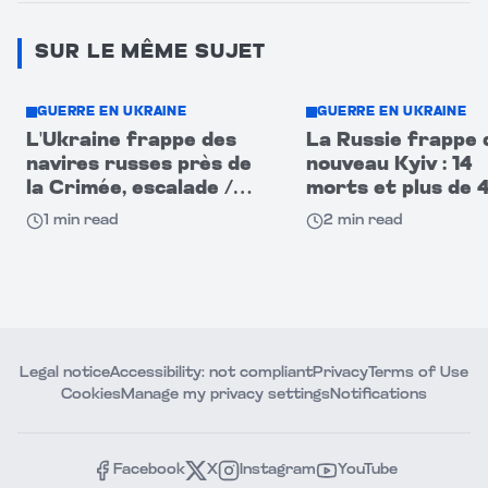
SUR LE MÊME SUJET
GUERRE EN UKRAINE
GUERRE EN UKRAINE
L'Ukraine frappe des
La Russie frappe 
navires russes près de
nouveau Kyiv : 14
la Crimée, escalade /
morts et plus de 
Poutine en alerte
blessés
1
min read
2
min read
Legal notice
Accessibility: not compliant
Privacy
Terms of Use
Cookies
Manage my privacy settings
Notifications
Facebook
X
Instagram
YouTube