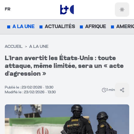
FR
Chang
A LA UNE
ACTUALITÉS
AFRIQUE
AMERI
ACCUEIL
>
A LA UNE
L'Iran avertit les États-Unis : toute
attaque, même limitée, sera un « acte
d'agression »
Publié le :
23/02/2026 - 13:30
1
min
Parta
Modifié le :
23/02/2026 - 13:30