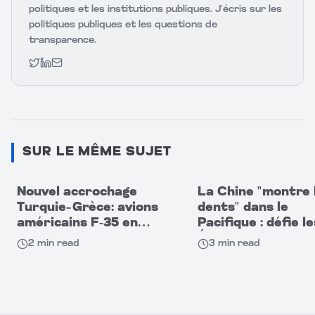
politiques et les institutions publiques. J’écris sur les
politiques publiques et les questions de
transparence.
Twitter
LinkedIn
Email
SUR LE MÊME SUJET
Nouvel accrochage
La Chine "montre 
Turquie–Grèce: avions
dents" dans le
américains F-35 en
Pacifique : défie le
cause
États-Unis par se
2
min read
3
min read
capacités militaire