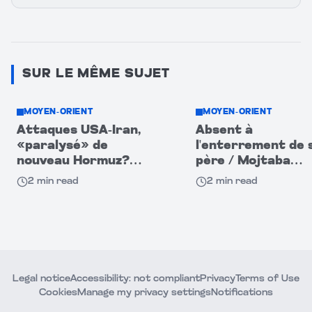
SUR LE MÊME SUJET
MOYEN-ORIENT
MOYEN-ORIENT
Attaques USA-Iran,
Absent à
«paralysé» de
l'enterrement de 
nouveau Hormuz?
père / Mojtaba
CNBC : navires
Khamenei disparu,
2
min read
2
min read
passent dans
grandes foules à
l'obscurité!
Mashhad
Legal notice
Accessibility: not compliant
Privacy
Terms of Use
Cookies
Manage my privacy settings
Notifications