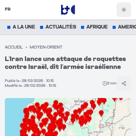
FR
Chang
A LA UNE
ACTUALITÉS
AFRIQUE
AMERI
ACCUEIL
>
MOYEN-ORIENT
L'Iran lance une attaque de roquettes
contre Israël, dit l'armée israélienne
Publié le :
28/02/2026 - 10:15
2
min
Parta
Modifié le :
28/02/2026 - 10:15