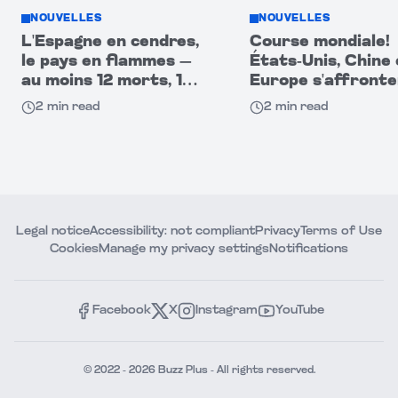
NOUVELLES
NOUVELLES
L'Espagne en cendres,
Course mondiale!
le pays en flammes —
États-Unis, Chine 
au moins 12 morts, 19
Europe s'affront
disparus au sud
pour dominer les
2
min read
2
min read
robots humanoïde
Legal notice
Accessibility: not compliant
Privacy
Terms of Use
Cookies
Manage my privacy settings
Notifications
Facebook
X
Instagram
YouTube
© 2022 - 2026 Buzz Plus - All rights reserved.