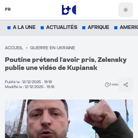
FR
Chang
A LA UNE
ACTUALITÉS
AFRIQUE
AMERI
ACCUEIL
>
GUERRE EN UKRAINE
Poutine prétend l'avoir pris, Zelensky
publie une vidéo de Kupiansk
Publié le :
12/12/2025 - 19:16
1
min
Parta
Modifié le :
12/12/2025 - 19:16