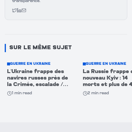
transparence.
Twitter
LinkedIn
Email
SUR LE MÊME SUJET
GUERRE EN UKRAINE
GUERRE EN UKRAINE
L'Ukraine frappe des
La Russie frappe 
navires russes près de
nouveau Kyiv : 14
la Crimée, escalade /
morts et plus de 
Poutine en alerte
blessés
1
min read
2
min read