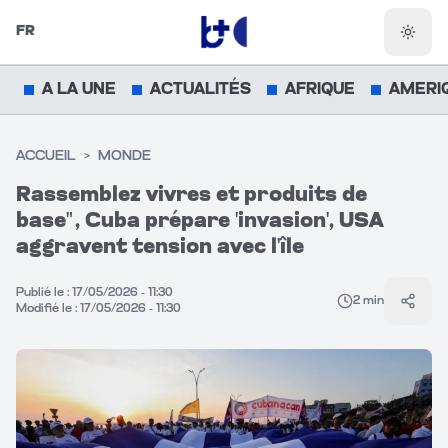
FR
Chang
A LA UNE
ACTUALITÉS
AFRIQUE
AMERI
ACCUEIL
>
MONDE
Rassemblez vivres et produits de
base", Cuba prépare 'invasion', USA
aggravent tension avec l'île
Publié le :
17/05/2026 - 11:30
2
min
Parta
Modifié le :
17/05/2026 - 11:30