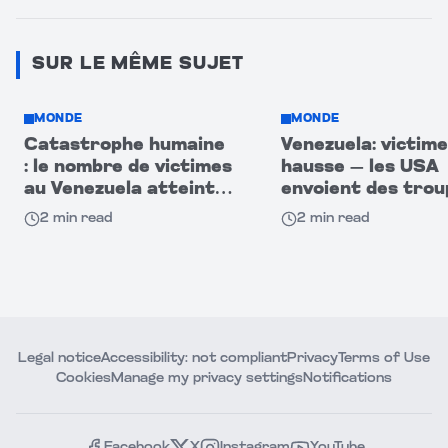
SUR LE MÊME SUJET
MONDE
MONDE
Catastrophe humaine
Venezuela: victime
: le nombre de victimes
hausse — les USA
au Venezuela atteint
envoient des trou
920
après le séisme
2
min read
2
min read
dévastateur!
Legal notice
Accessibility: not compliant
Privacy
Terms of Use
Cookies
Manage my privacy settings
Notifications
Facebook
X
Instagram
YouTube