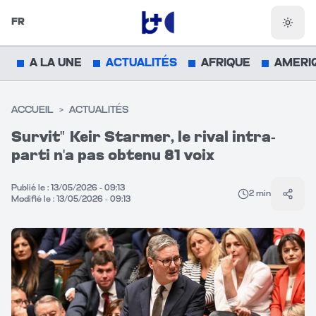
FR
Chang
A LA UNE
ACTUALITÉS
AFRIQUE
AMERI
ACCUEIL
>
ACTUALITÉS
Survit" Keir Starmer, le rival intra-
parti n'a pas obtenu 81 voix
Publié le :
13/05/2026 - 09:13
2
min
Parta
Modifié le :
13/05/2026 - 09:13