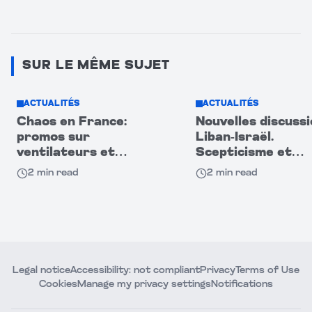
SUR LE MÊME SUJET
ACTUALITÉS
ACTUALITÉS
Chaos en France:
Nouvelles discuss
promos sur
Liban-Israël.
ventilateurs et
Scepticisme et
climatiseurs
méfiance entre le
2
min read
2
min read
provoquent heurts
deux camps
entre acheteurs
Legal notice
Accessibility: not compliant
Privacy
Terms of Use
Cookies
Manage my privacy settings
Notifications