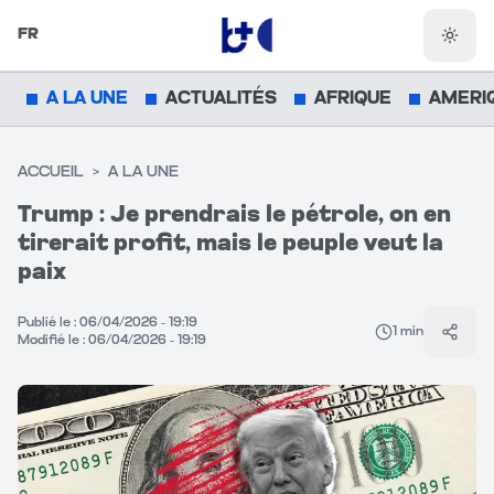
FR
Chang
A LA UNE
ACTUALITÉS
AFRIQUE
AMERI
ACCUEIL
>
A LA UNE
Trump : Je prendrais le pétrole, on en
tirerait profit, mais le peuple veut la
paix
Publié le :
06/04/2026 - 19:19
1
min
Parta
Modifié le :
06/04/2026 - 19:19