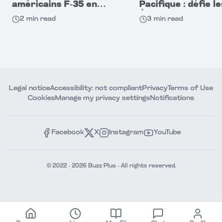
américains F-35 en
Pacifique : défie le
cause
États-Unis par se
2
min read
3
min read
capacités militaire
Legal notice
Accessibility: not compliant
Privacy
Terms of Use
Cookies
Manage my privacy settings
Notifications
Facebook
X
Instagram
YouTube
© 2022 - 2026 Buzz Plus - All rights reserved.