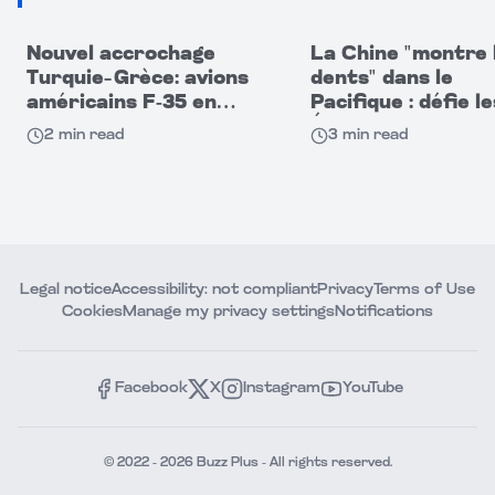
Nouvel accrochage
La Chine "montre 
Turquie–Grèce: avions
dents" dans le
américains F-35 en
Pacifique : défie le
cause
États-Unis par se
2
min read
3
min read
capacités militaire
Legal notice
Accessibility: not compliant
Privacy
Terms of Use
Cookies
Manage my privacy settings
Notifications
Facebook
X
Instagram
YouTube
© 2022 - 2026 Buzz Plus - All rights reserved.