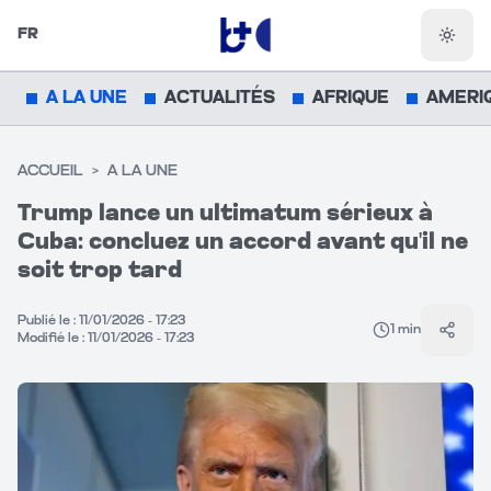
FR
Chang
A LA UNE
ACTUALITÉS
AFRIQUE
AMERI
ACCUEIL
>
A LA UNE
Trump lance un ultimatum sérieux à
Cuba: concluez un accord avant qu'il ne
soit trop tard
Publié le :
11/01/2026 - 17:23
1
min
Parta
Modifié le :
11/01/2026 - 17:23