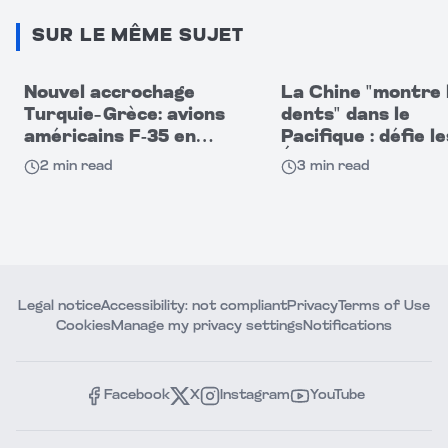
SUR LE MÊME SUJET
Nouvel accrochage
La Chine "montre 
Turquie–Grèce: avions
dents" dans le
américains F-35 en
Pacifique : défie le
cause
États-Unis par se
2
min read
3
min read
capacités militaire
Legal notice
Accessibility: not compliant
Privacy
Terms of Use
Cookies
Manage my privacy settings
Notifications
Facebook
X
Instagram
YouTube