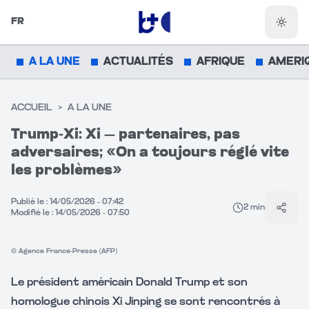
FR
Chang
A LA UNE
ACTUALITÉS
AFRIQUE
AMERI
ACCUEIL
>
A LA UNE
Trump‑Xi: Xi — partenaires, pas
adversaires; «On a toujours réglé vite
Vidéo muette
les problèmes»
CLIQUEZ POUR ACTIVER LE SON
Publié le :
14/05/2026 - 07:42
2
min
Parta
Modifié le :
14/05/2026 - 07:50
© Agence France-Presse (AFP)
Le président américain Donald Trump et son
homologue chinois Xi Jinping se sont rencontrés à