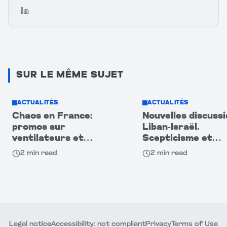
LinkedIn
SUR LE MÊME SUJET
ACTUALITÉS
ACTUALITÉS
Chaos en France:
Nouvelles discuss
promos sur
Liban-Israël.
ventilateurs et
Scepticisme et
climatiseurs
méfiance entre le
2
min read
2
min read
provoquent heurts
deux camps
entre acheteurs
Legal notice
Accessibility: not compliant
Privacy
Terms of Use