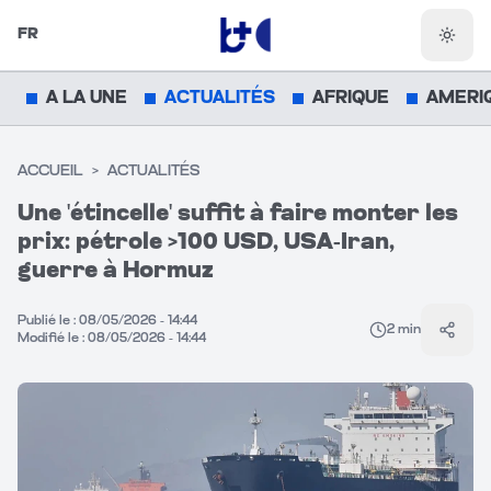
FR
Chang
A LA UNE
ACTUALITÉS
AFRIQUE
AMERI
ACCUEIL
>
ACTUALITÉS
Une 'étincelle' suffit à faire monter les
prix: pétrole >100 USD, USA-Iran,
guerre à Hormuz
Publié le :
08/05/2026 - 14:44
2
min
Parta
Modifié le :
08/05/2026 - 14:44