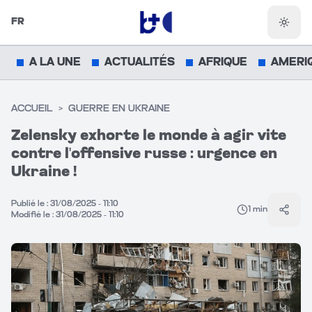
FR
Chang
A LA UNE
ACTUALITÉS
AFRIQUE
AMERI
ACCUEIL
>
GUERRE EN UKRAINE
Zelensky exhorte le monde à agir vite
contre l'offensive russe : urgence en
Ukraine !
Publié le :
31/08/2025 - 11:10
1
min
Parta
Modifié le :
31/08/2025 - 11:10