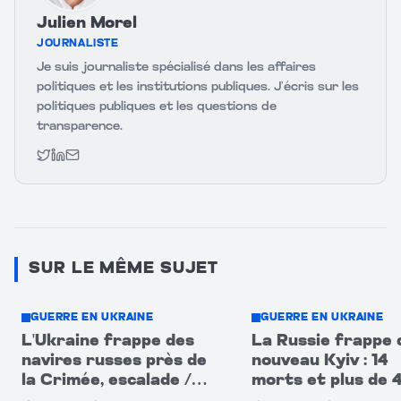
Julien Morel
JOURNALISTE
Je suis journaliste spécialisé dans les affaires
politiques et les institutions publiques. J’écris sur les
politiques publiques et les questions de
transparence.
Twitter
LinkedIn
Email
SUR LE MÊME SUJET
GUERRE EN UKRAINE
GUERRE EN UKRAINE
L'Ukraine frappe des
La Russie frappe 
navires russes près de
nouveau Kyiv : 14
la Crimée, escalade /
morts et plus de 
Poutine en alerte
blessés