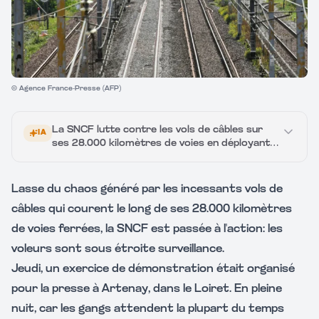
© Agence France-Presse (AFP)
La SNCF lutte contre les vols de câbles sur
IA
ses 28.000 kilomètres de voies en déployant
des drones, fabriqués par Delair, pour
surveiller le réseau 24 heures sur 24 et
dissuader les intrusions. Lors d’un exercice à
Lasse du chaos généré par les incessants vols de
Artenay, les images nocturnes et les alertes
câbles qui courent le long de ses 28.000 kilomètres
permettent d’intervenir rapidement et ont
conduit à la neutralisation de quatre réseaux
de voies ferrées, la SNCF est passée à l'action: les
de voleurs depuis septembre. Le phénomène
voleurs sont sous étroite surveillance.
est lié à la flambée du cuivre: la SNCF consacre
environ 100 millions d’euros par an à la sûreté
Jeudi, un exercice de démonstration était organisé
et à la surveillance, avec quelque 2.100 vols de
pour la presse à Artenay, dans le Loiret. En pleine
cuivre recensés en 2024 en zone gendarmerie.
nuit, car les gangs attendent la plupart du temps