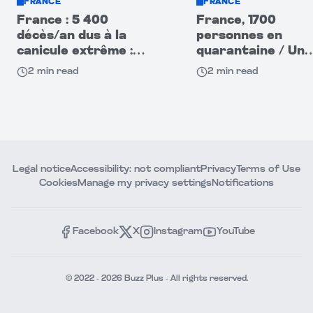
FRANCE
FRANCE
France : 5 400
France, 1700
décès/an dus à la
personnes en
canicule extrême :
quarantaine / Un
zones pauvres les plus
autre paquebot, u
2
min read
2
min read
touchées
victime du norovi
Legal notice
Accessibility: not compliant
Privacy
Terms of Use
Cookies
Manage my privacy settings
Notifications
Facebook
X
Instagram
YouTube
© 2022 - 2026 Buzz Plus - All rights reserved.