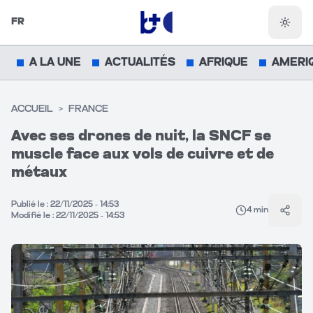
FR
Chang
A LA UNE
ACTUALITÉS
AFRIQUE
AMERI
ACCUEIL
>
FRANCE
Avec ses drones de nuit, la SNCF se
muscle face aux vols de cuivre et de
métaux
Publié le :
22/11/2025 - 14:53
4
min
Parta
Modifié le :
22/11/2025 - 14:53