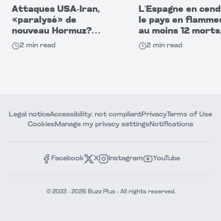
Attaques USA-Iran,
L'Espagne en cend
«paralysé» de
le pays en flamme
nouveau Hormuz?
au moins 12 morts,
CNBC : navires
disparus au sud
2
min read
2
min read
passent dans
l'obscurité!
Legal notice
Accessibility: not compliant
Privacy
Terms of Use
Cookies
Manage my privacy settings
Notifications
Facebook
X
Instagram
YouTube
© 2022 - 2026 Buzz Plus - All rights reserved.