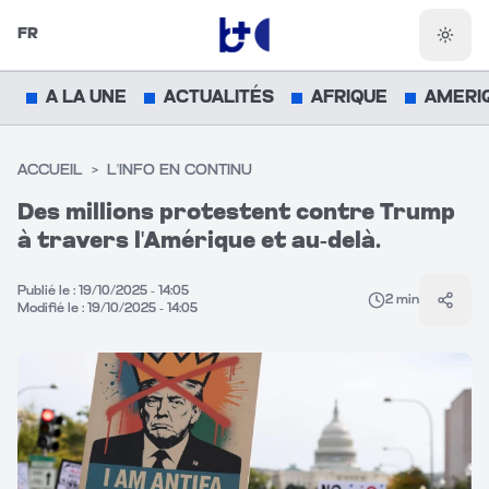
FR
Chang
A LA UNE
ACTUALITÉS
AFRIQUE
AMERI
ACCUEIL
>
L'INFO EN CONTINU
Des millions protestent contre Trump
à travers l'Amérique et au-delà.
Publié le :
19/10/2025 - 14:05
2
min
Parta
Modifié le :
19/10/2025 - 14:05