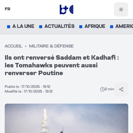
FR
Chang
A LA UNE
ACTUALITÉS
AFRIQUE
AMERI
ACCUEIL
>
MILITAIRE & DÉFENSE
Ils ont renversé Saddam et Kadhafi :
les Tomahawks peuvent aussi
renverser Poutine
Publié le :
17/10/2025 - 19:12
2
min
Parta
Modifié le :
17/10/2025 - 19:12