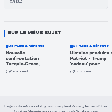
Twitter
LinkedIn
Email
SUR LE MÊME SUJET
MILITAIRE & DÉFENSE
MILITAIRE & DÉFENSE
Nouvelle
Ukraine produira 
confrontation
Patriot / Trump
Turquie-Grèce,
'cadeau' pour
déclenchée par les F-
Zelensky, grand c
2
min read
2
min read
35 américains
pour Kiev
Legal notice
Accessibility: not compliant
Privacy
Terms of Use
Cookies
Manage my privacy settings
Notifications