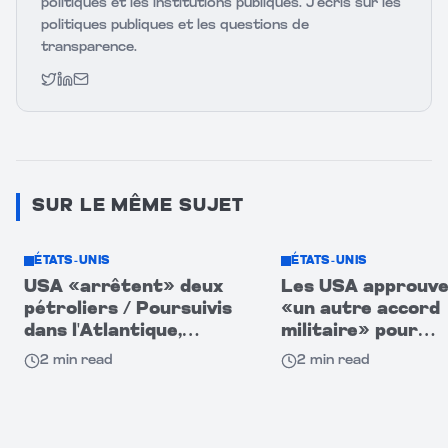
politiques et les institutions publiques. J’écris sur les
politiques publiques et les questions de
transparence.
Twitter
LinkedIn
Email
SUR LE MÊME SUJET
ÉTATS-UNIS
ÉTATS-UNIS
USA «arrêtent» deux
Les USA approuv
pétroliers / Poursuivis
«un autre accord
dans l'Atlantique,
militaire» pour
partie d'une flotte
l'Arabie saoudite à
2
min read
2
min read
fantôme
milliard $