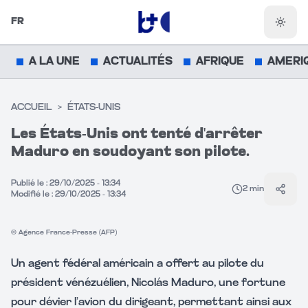
FR
Chang
A LA UNE
ACTUALITÉS
AFRIQUE
AMERI
ACCUEIL
>
ÉTATS-UNIS
Les États-Unis ont tenté d'arrêter
Vidéo muette
Maduro en soudoyant son pilote.
CLIQUEZ POUR ACTIVER LE SON
Publié le :
29/10/2025 - 13:34
2
min
Parta
Modifié le :
29/10/2025 - 13:34
© Agence France-Presse (AFP)
Un agent fédéral américain a offert au pilote du
président vénézuélien, Nicolás Maduro, une fortune
pour dévier l’avion du dirigeant, permettant ainsi aux