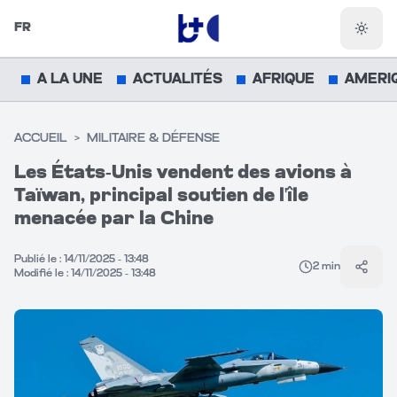
FR
Chang
A LA UNE
ACTUALITÉS
AFRIQUE
AMERI
ACCUEIL
>
MILITAIRE & DÉFENSE
Les États-Unis vendent des avions à
Taïwan, principal soutien de l'île
menacée par la Chine
Publié le :
14/11/2025 - 13:48
2
min
Parta
Modifié le :
14/11/2025 - 13:48