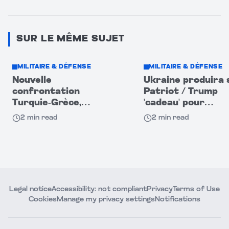
SUR LE MÊME SUJET
MILITAIRE & DÉFENSE
MILITAIRE & DÉFENSE
Nouvelle
Ukraine produira 
confrontation
Patriot / Trump
Turquie-Grèce,
'cadeau' pour
déclenchée par les F-
Zelensky, grand c
2
min read
2
min read
35 américains
pour Kiev
Legal notice
Accessibility: not compliant
Privacy
Terms of Use
Cookies
Manage my privacy settings
Notifications