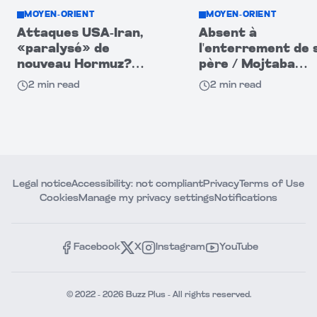
MOYEN-ORIENT
MOYEN-ORIENT
Attaques USA-Iran,
Absent à
«paralysé» de
l'enterrement de 
nouveau Hormuz?
père / Mojtaba
CNBC : navires
Khamenei disparu,
2
min read
2
min read
passent dans
grandes foules à
l'obscurité!
Mashhad
Legal notice
Accessibility: not compliant
Privacy
Terms of Use
Cookies
Manage my privacy settings
Notifications
Facebook
X
Instagram
YouTube
© 2022 - 2026 Buzz Plus - All rights reserved.