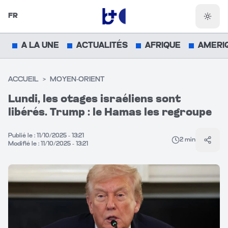
FR
Chang
A LA UNE
ACTUALITÉS
AFRIQUE
AMERI
ACCUEIL
>
MOYEN-ORIENT
Lundi, les otages israéliens sont
libérés. Trump : le Hamas les regroupe
Publié le :
11/10/2025 - 13:21
2
min
Parta
Modifié le :
11/10/2025 - 13:21