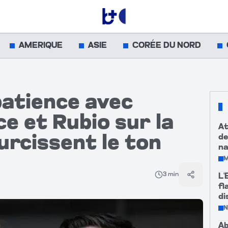
AMERIQUE
ASIE
CORÉE DU NORD
atience avec
e et Rubio sur la
At
de
urcissent le ton
na
M
3
min
L'
Partager
fl
di
Ab