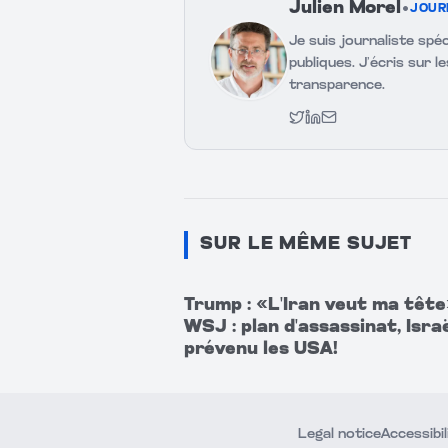
Julien Morel
•
JOUR
Je suis journaliste spéc
publiques. J’écris sur l
transparence.
Twitter
LinkedIn
Email
SUR LE MÊME SUJET
Trump : «L'Iran veut ma tête
WSJ : plan d'assassinat, Israë
prévenu les USA!
Legal notice
Accessibil