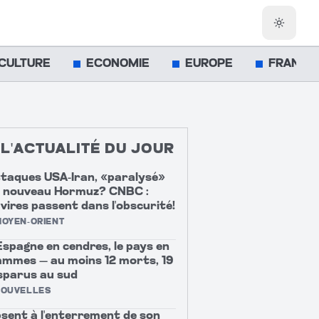
Changer
CULTURE
ECONOMIE
EUROPE
FRANCE
L'ACTUALITÉ DU JOUR
taques USA-Iran, «paralysé»
 nouveau Hormuz? CNBC :
vires passent dans l'obscurité!
OYEN-ORIENT
Espagne en cendres, le pays en
ammes — au moins 12 morts, 19
sparus au sud
NOUVELLES
sent à l'enterrement de son