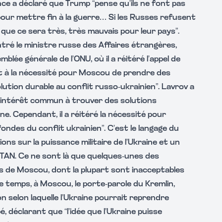
nce a déclaré que Trump “pense qu’ils ne font pas
pour mettre fin à la guerre… Si les Russes refusent
 que ce sera très, très mauvais pour leur pays”.
ré le ministre russe des Affaires étrangères,
blée générale de l’ONU, où il a réitéré l’appel de
t à la nécessité pour Moscou de prendre des
lution durable au conflit russo-ukrainien”. Lavrov a
un intérêt commun à trouver des solutions
ne. Cependant, il a réitéré la nécessité pour
ondes du conflit ukrainien”. C’est le langage du
ons sur la puissance militaire de l’Ukraine et un
OTAN. Ce ne sont là que quelques-unes des
 de Moscou, dont la plupart sont inacceptables
e temps, à Moscou, le porte-parole du Kremlin,
on selon laquelle l’Ukraine pourrait reprendre
, déclarant que “l’idée que l’Ukraine puisse