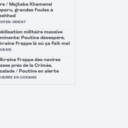
re / Mojtaba Khamenei
sparu, grandes foules à
ashhad
OYEN-ORIENT
bilisation militaire massive
minente: Poutine désespéré,
Ukraine frappe là où ça fait mal
USSIE
Ukraine frappe des navires
sses près de la Crimée,
calade / Poutine en alerte
UERRE EN UKRAINE