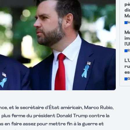
pè
di
M
M
Mo
im
l'
R
L'
ru
es
G
nce, et le secrétaire d’État américain, Marco Rubio,
on plus ferme du président Donald Trump contre la
 en faire assez pour mettre fin à la guerre et