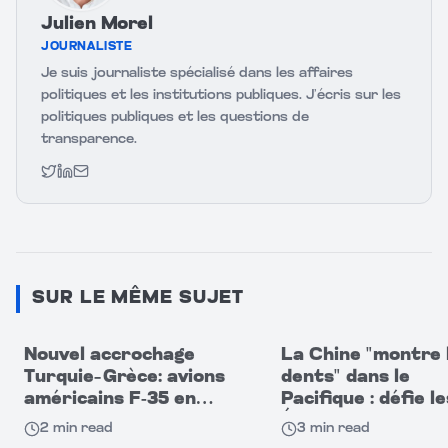
Julien Morel
JOURNALISTE
Je suis journaliste spécialisé dans les affaires
politiques et les institutions publiques. J’écris sur les
politiques publiques et les questions de
transparence.
Twitter
LinkedIn
Email
SUR LE MÊME SUJET
Nouvel accrochage
La Chine "montre 
Turquie–Grèce: avions
dents" dans le
américains F-35 en
Pacifique : défie le
cause
États-Unis par se
2
min read
3
min read
capacités militaire