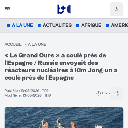
FR
Chang
A LA UNE
ACTUALITÉS
AFRIQUE
AMERI
ACCUEIL
>
A LA UNE
« Le Grand Ours » a coulé près de
l'Espagne / Russie envoyait des
réacteurs nucléaires à Kim Jong-un a
coulé près de l'Espagne
Publié le :
13/05/2026 - 11:19
3
min
Parta
Modifié le :
13/05/2026 - 11:19